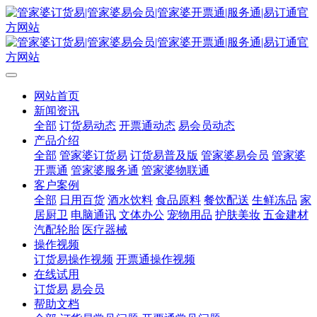
网站首页
新闻资讯
全部
订货易动态
开票通动态
易会员动态
产品介绍
全部
管家婆订货易
订货易普及版
管家婆易会员
管家婆
开票通
管家婆服务通
管家婆物联通
客户案例
全部
日用百货
酒水饮料
食品原料
餐饮配送
生鲜冻品
家
居厨卫
电脑通讯
文体办公
宠物用品
护肤美妆
五金建材
汽配轮胎
医疗器械
操作视频
订货易操作视频
开票通操作视频
在线试用
订货易
易会员
帮助文档